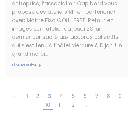
entreprise, l’association Cap Nord vous
propose des ateliers RH en partenariat
avec Maître Elsa GOULLERET. Retour en
images sur l’atelier du jeudi 23 juin
dernier consacré aux accords collectifs
qui s’est tenu à l’hôtel Mercure à Dijon. Un
grand merci…
Lire la suite
←
1
2
3
4
5
6
7
8
9
10
11
12
→