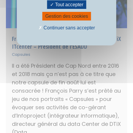
Tout accepter
Gestion des cookies
Continuer sans accepter
François Parry, dirigeant d’InfoProject & DTiX
ITcenter – Président de l’ESADD
Capsules
Il a été Président de Cap Nord entre 2016
et 2018 mais ça n’est pas à ce titre que
notre capsule de fin août lui est
consacrée ! François Parry s’est prêté au
jeu de nos portraits « Capsules » pour
évoquer ses activités de co-gérant
d’Infoproject (intégrateur informatique),
directeur général du data Center de DTiX
(Data…