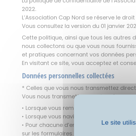
La politique de confidentialité de l’Associ
2022.
L’Association Cap Nord se réserve le droit
Vous consultez la version du 01 janvier 202
Cette politique, ainsi que tous les autre
nous collectons ou que vous nous fournis
et pratiques concernant vos données pers
En visitant ce site, vous acceptez et cons
Données personnelles collectées
* Celles que vous nous transmettez dire
Vous nous transmettez vos données perso
• Lorsque vous remplissez des formulaires s
• Lorsque vous naviguez sur le site (page
Le site util
• Pour chacune d’entre elles, vous êtes i
sur les formulaires de saisie.