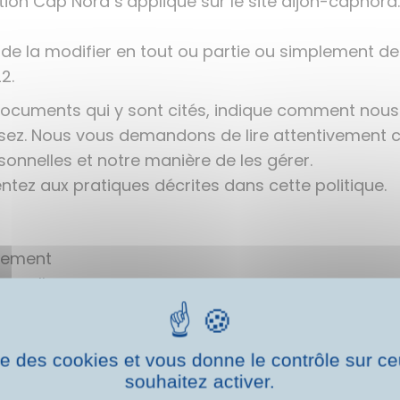
ation Cap Nord s’applique sur le site dijon-capnord.o
 de la modifier en tout ou partie ou simplement de
2.
s documents qui y sont cités, indique comment nou
sez. Nous vous demandons de lire attentivement ce
onnelles et notre manière de les gérer.
entez aux pratiques décrites dans cette politique.
ctement
nnelles :
ur le site;
s consultées, durée de consultation des pages)
ise des cookies et vous donne le contrôle sur 
nformés des données qui sont nécessaires et celles 
souhaitez activer.