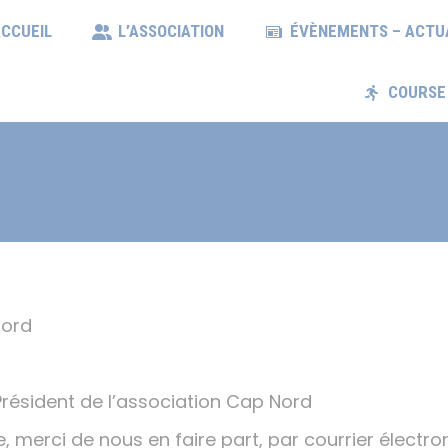
CCUEIL
ACCUEIL
L’ASSOCIATION
L’ASSOCIATION
ÉVÈNEMENTS – ACTU
ÉVÈNEMENTS – ACT
COURSE
COURS
Nord
Président de l’association Cap Nord
, merci de nous en faire part, par courrier électro