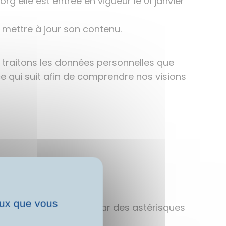
rg elle est entrée en vigueur le 01 janvier
 mettre à jour son contenu.
s traitons les données personnelles que
 qui suit afin de comprendre nos visions
ceux que vous
qui sont facultatives par des astérisques