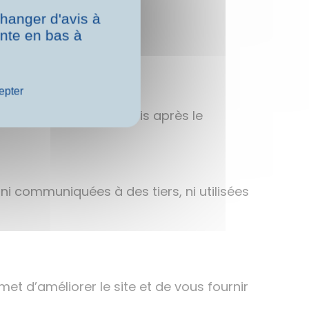
hanger d'avis à
ente en bas à
lisé
epter
nservées pendant 3 mois après le
i communiquées à des tiers, ni utilisées
met d’améliorer le site et de vous fournir