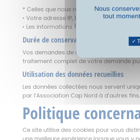
Nous conserver
* Celles que nous recueillons automatiq
tout moment 
• Votre adresse IP, l’opérateur télécom et
• Les informations fournies par le navigate
Durée de conservation
T
Vos demandes de renseignement et les in
traitement complet de votre demande pu
Utilisation des données recueillies
Les données collectées nous servent uniq
par l’Association Cap Nord à d’autres fins.
Politique concerna
Ce site utilise des cookies pour vous disti
une meilleure expérience lorsque vous y n