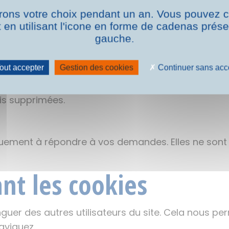
ons votre choix pendant un an. Vous pouvez c
uement
en utilisant l'icone en forme de cadenas prés
 la localisation macroscopique de l’adresse IP
gauche.
ur sur le système d’exploitation et le navigateur uti
out accepter
Gestion des cookies
Continuer sans acc
formations transmises sont enregistrées puis co
is supprimées.
uement à répondre à vos demandes. Elles ne sont n
nt les cookies
nguer des autres utilisateurs du site. Cela nous per
aviguez.