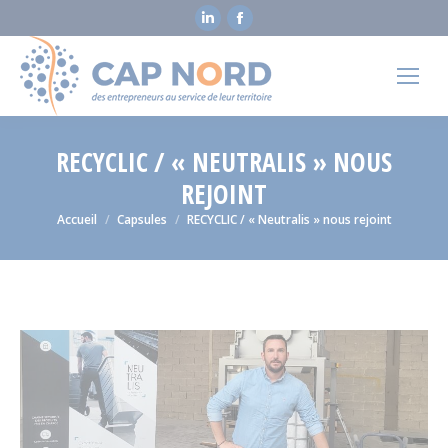
La
La
page
page
LinkedIn
Facebook
s'ouvre
s'ouvre
dans
dans
une
une
RECYCLIC / « NEUTRALIS » NOUS
nouvelle
nouvelle
REJOINT
fenêtre
fenêtre
Vous êtes ici :
Accueil
Capsules
RECYCLIC / « Neutralis » nous rejoint