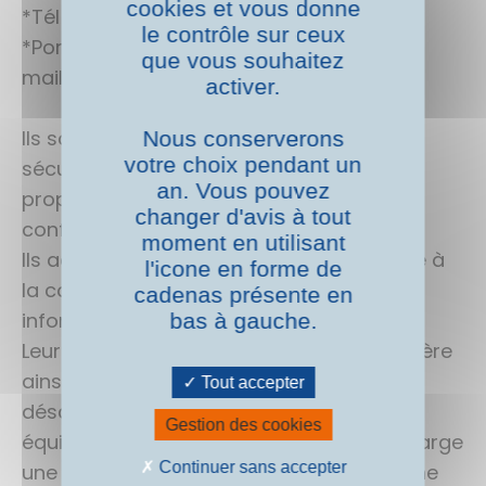
cookies et vous donne
*Tél :
03.80.46.83
.67
le contrôle sur ceux
*Port :
06.23.03.01
.73
que vous souhaitez
mail :
pierre.desmon@recyclic.fr
activer.
Ils sont spécialistes de la destruction
Nous conserverons
votre choix pendant un
sécurisée de documents confidentiels, et
an. Vous pouvez
proposent des solutions fiables et
changer d'avis à tout
conformes aux normes en vigueur.
moment en utilisant
Ils accordent une importance primordiale à
l'icone en forme de
la confidentialité et à la sécurité des
cadenas présente en
informations sensibles de leurs clients.
bas à gauche.
Leurs services incluent une collecte régulière
ainsi que des opérations de gros
Tout accepter
désarchivage, effectuées avec des
Gestion des cookies
équipements adaptés. Ils prennent en charge
Continuer sans accepter
une diversité de produits, garantissant une