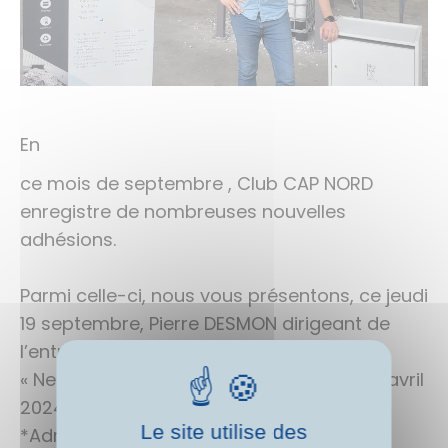
En
Casibo 7 Sultans
ce mois de septembre , Club CAP NORD
enregistre de nombreuses nouvelles
adhésions.
Parmi celle-ci, nous vous présentons, ce jeudi
19 septembre, Pierre DESMON dirigeant de
l’entreprise RECYCLIC /
« Neutralis » est installée sur Dijon depuis avril
2024
Le site utilise des
*Adresse : 5 rue de Mayence, 21 000 Dijon