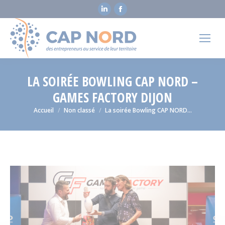
La
La
page
page
LinkedIn
Facebook
s'ouvre
s'ouvre
dans
dans
une
une
LA SOIRÉE BOWLING CAP NORD –
nouvelle
nouvelle
GAMES FACTORY DIJON
fenêtre
fenêtre
Vous êtes ici :
Accueil
Non classé
La soirée Bowling CAP NORD…