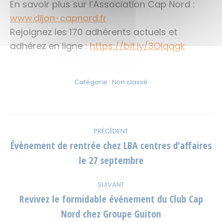
En savoir plus sur l’Association Cap Nord :
www.dijon-capnord.fr
Rejoignez les 170 adhérents actuels et
adhérez en ligne :
https://bit.ly/3Qlqqgk
Catégorie :
Non classé
Navigation
PRÉCÉDENT
article
Évènement de rentrée chez LBA centres d’affaires
Article
le 27 septembre
précédent
:
SUIVANT
Revivez le formidable événement du Club Cap
Article
Nord chez Groupe Guiton
suivant