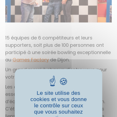
15 équipes de 6 compétiteurs et leurs
supporters, soit plus de 100 personnes ont
participé à une soirée bowling exceptionnelle
au
Games Factory
de Dijon.
Un grand merci à chacun d’entre vous pour
votre présence et votre enthousiasme.
Les événements de Team Building sont
Le site utilise des
essentiels pour renforcer la cohésion
cookies et vous donne
d’équipe, et hier soir n’a pas fait exception.
le contrôle sur ceux
C’était l’occasion parfaite de renforcer les
que vous souhaitez
liens entre dirigeants et collaborateurs, de