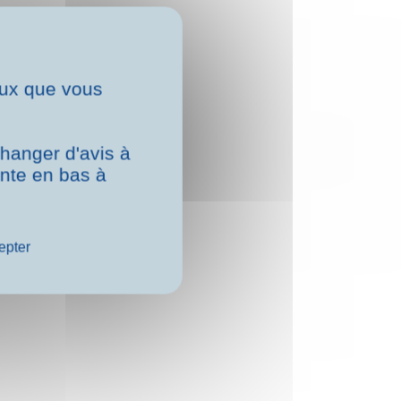
ceux que vous
hanger d'avis à
ente en bas à
epter